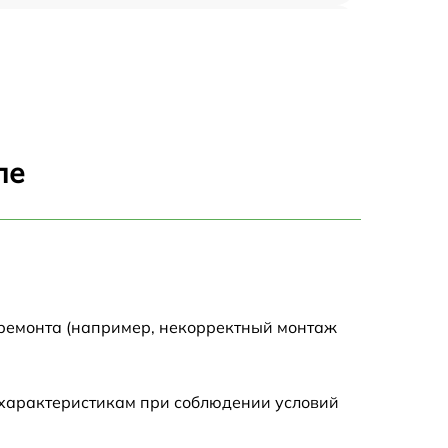
1500 р
1300 р
2000 р
ле
2000 р
1500 р
1500 р
 ремонта (например, некорректный монтаж
1500 р
 характеристикам при соблюдении условий
600 р