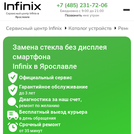
+7 (485) 231-72-06
Ежедневно с 9:00 до 21:00
Сервисный центр Infinix
в
Позвонить
мне утром
Ярославле
Сервисный центр Infinix
Каталог устройств
Ремон
Замена стекла без дисплея
смартфона
Infinix в Ярославле
Официальный сервис
Гарантийное обслуживание
до 3 лет
Диагностика за наш счет,
ремонт по желанию
Бесплатный выезд курьера
в день обращения
Срочный ремонт
от 35 минут