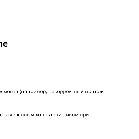
1500 р
1300 р
2000 р
ле
2000 р
1500 р
1500 р
 ремонта (например, некорректный монтаж
1500 р
ие заявленным характеристикам при
600 р