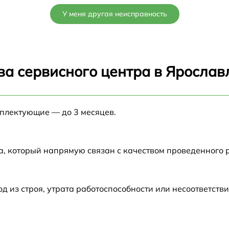
от 60 мин
У меня другая неисправность
от 60 мин
от 60 мин
ва сервисного центра в Ярослав
от 60 мин
мплектующие — до 3 месяцев.
от 60 мин
11
от 60 мин
а, который напрямую связан с качеством проведенного
от 60 мин
из строя, утрата работоспособности или несоответств
от 60 мин