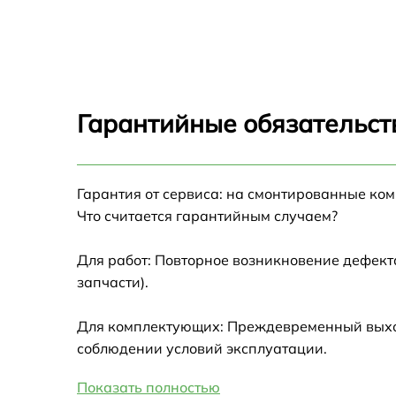
Замена стекла камеры Infinix Hot 11
Замена разъема зарядки Infinix Hot 11
Гарантийные обязательст
Замена микрофона Infinix Hot 11
Гарантия от сервиса: на смонтированные ко
Замена стекла с дисплеем Infinix Hot 11
Что считается гарантийным случаем?
Чистка динамиков, микрофонов Infinix Hot 
Для работ: Повторное возникновение дефект
запчасти).
Замена стекла задней крышки Infinix Hot 11
Для комплектующих: Преждевременный выход 
Установка защитного стекла Infinix Hot 11
соблюдении условий эксплуатации.
Показать полностью
Сохранение данных Infinix Hot 11