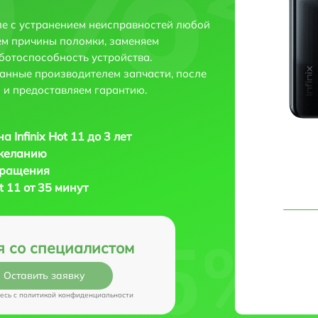
вле с устранением неисправностей любой
ем причины поломки, заменяем
ботоспособность устройства.
анные производителем запчасти, после
 и предоставляем гарантию.
 Infinix Hot 11 до 3 лет
 желанию
бращения
t 11 от 35 минут
я со специалистом
Оставить заявку
есь c
политикой конфиденциальности