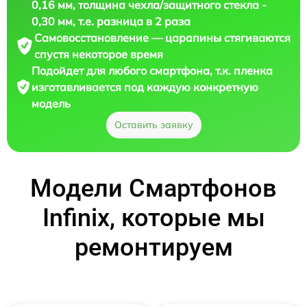
0,16 мм, толщина чехла/защитного стекла -
0,30 мм, т.е. разница в 2 раза
Самовосстановление — царапины стягиваются
спустя некоторое время
Подойдет для любого смартфона, т.к. пленка
изготавливается под каждую конкретную
модель
Оставить заявку
Модели Смартфонов
Infinix, которые мы
ремонтируем