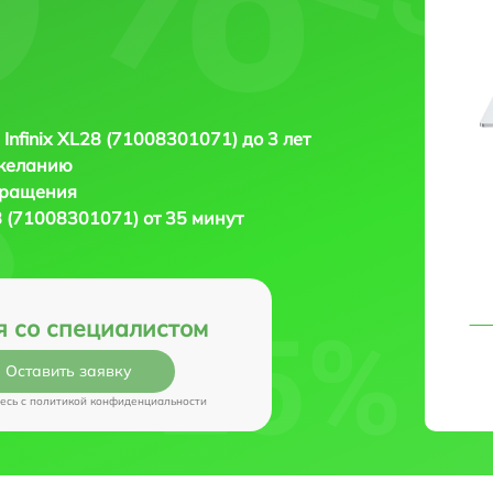
 Infinix XL28 (71008301071) до 3 лет
 желанию
бращения
28 (71008301071) от 35 минут
я со специалистом
Оставить заявку
есь c
политикой конфиденциальности