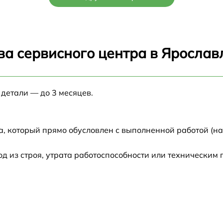
от 60 мин
от 60 мин
ва сервисного центра в Ярослав
от 60 мин
 детали — до 3 месяцев.
от 60 мин
от 60 мин
а, который прямо обусловлен с выполненной работой (н
от 60 мин
 из строя, утрата работоспособности или техническим
от 60 мин
от 60 мин