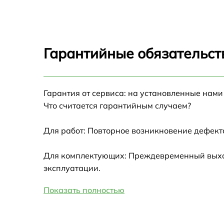
Замена северного моста Infinix XL28
(71008301071)
Замена экрана Infinix XL28 (71008301071)
Гарантийные обязательст
Замена термопасты Infinix XL28
(71008301071)
Замена системы охлаждения Infinix XL28
Гарантия от сервиса: на установленные нами
(71008301071)
Что считается гарантийным случаем?
Замена процессора Infinix XL28
(71008301071)
Для работ: Повторное возникновение дефект
Замена оперативной памяти Infinix XL28
Для комплектующих: Преждевременный выход
(71008301071)
эксплуатации.
Замена микрофона Infinix XL28
(71008301071)
Показать полностью
Замена USB порта Infinix XL28
(71008301071)