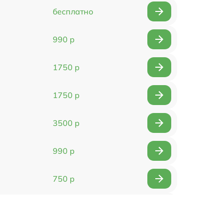
бесплатно
990 р
1750 р
1750 р
3500 р
990 р
750 р
1490 р