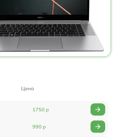
Цена
1750 р
990 р