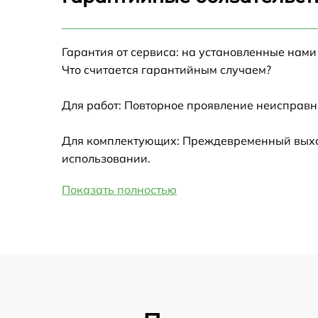
Настройка Wi-Fi
Гарантия от сервиса: на установленные нами
Замена HDMI
Что считается гарантийным случаем?
Замена крышки ноутбука
Для работ: Повторное проявление неисправн
Ремонт дисковода
Для комплектующих: Преждевременный выход 
использовании.
Замена динамиков
Показать полностью
Замена южного моста
Замена USB порта
Замена микрофона