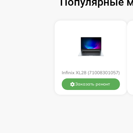
Популярные мо
Замена оперативной памяти
Замена процессора
Замена системы охлаждения
Замена термопасты
Infinix XL28 (71008301057)
Замена экрана
Заказать ремонт
Замена северного моста
Восстановление данных
Поиск и удаление вирусов