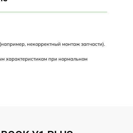
750 р
1450 р
1750 р
(например, некорректный монтаж запчасти).
1400 р
ным характеристикам при нормальном
1350 р
2500 р
1100 р
950 р