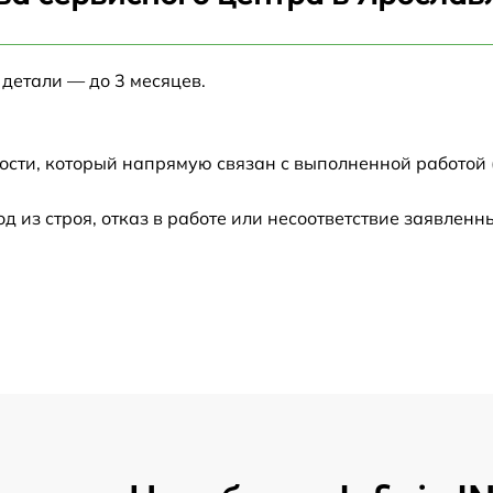
от 60 мин
 детали — до 3 месяцев.
от 60 мин
от 60 мин
ости, который напрямую связан с выполненной работой 
от 60 мин
из строя, отказ в работе или несоответствие заявлен
от 60 мин
от 60 мин
от 60 мин
от 60 мин