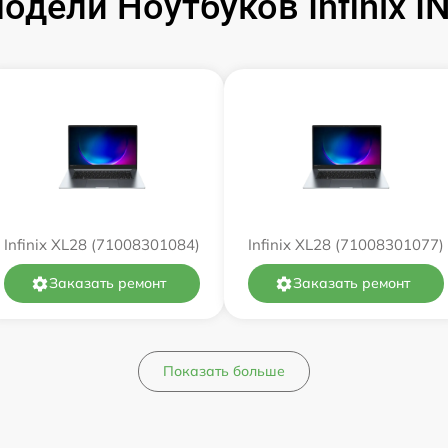
дели Ноутбуков Infinix 
от 60 мин
от 60 мин
от 60 мин
от 60 мин
Infinix XL28 (71008301084)
Infinix XL28 (71008301077)
от 60 мин
Заказать ремонт
Заказать ремонт
от 60 мин
от 60 мин
Показать больше
от 60 мин