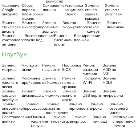
громкость)
Удаление
Сброс
Сохранение
Установка
Замена
Замена
Google
пароля
данных
защитного
стекла
стекла с
аккаунта
блокировки
стекла
задней
дисплеем
экрана
крышки
Замена
Замена
Замена
Замена
Замена
Замена
стекла без
микрофона
разъема
аккумулятора
стекла
динамика
дисплея
зарядки
камеры
Замена
Восстановление
Ремонт
Бронирование
контроллера
после воды
системной
пленкой
питания
платы
Ноутбук
Замена
Чистка от
Ремонт
Настройка
Ремонт
Замена
матрицы
пыли
подсветки
BIOS
разъема
HDD на
питания
SSD
Замена
Установка
Замена
Ремонт
Настройка
Замена
жесткого
драйверов
вебкамеры
петель
Wi-Fi
HDMI
диска
крышки
Замена
Ремонт
Замена
Замена
Замена
Замена
крышки
дисковода
динамиков
южного
USB порта
микрофона
ноутбука
моста
Замена
Замена
Замена
Замена
Замена
Замена
оперативной
процессора
системы
термопасты
экрана
северного
памяти
охлаждения
моста
Восстановление
Поиск и
Замена
Замена
Замена
Увеличение
данных
удаление
клавиатуры
корпуса
тачпада
оперативной
вирусов
памяти